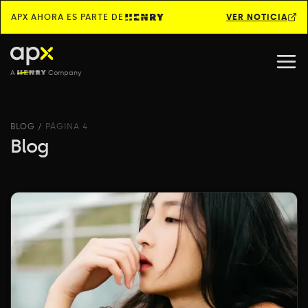
APX AHORA ES PARTE DE
VER NOTICIA
A
Company
BLOG
/
PÁGINA 4
Blog