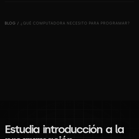
BLOG
/
¿QUÉ COMPUTADORA NECESITO PARA PROGRAMAR?
E
s
t
u
d
i
a
i
n
t
r
o
d
u
c
c
i
ó
n
a
l
a