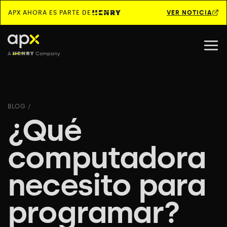
APX AHORA ES PARTE DE
VER NOTICIA
A
Company
BLOG
/
¿Qué
computadora
necesito para
programar?